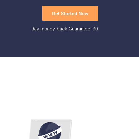
Get Started Now
money-back Guarantee
30-day