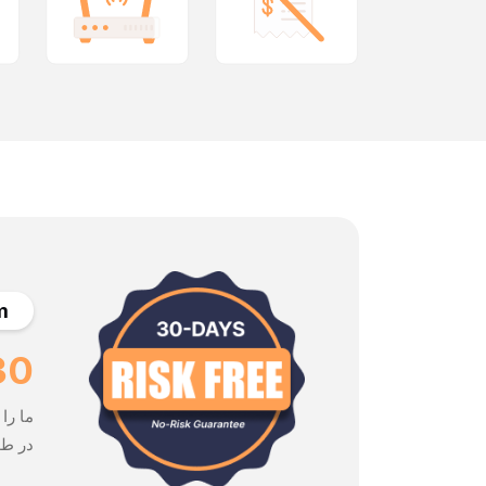
m
No-Risk Guarantee.
در طول 30 روز آینده تصمیم به لغو حساب خود بگیرید، به‌طور فو