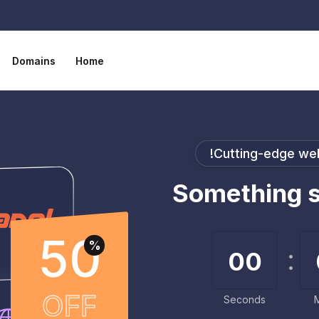
Domains
Home
Cutting-edge web
Something s
50
%
00
OFF
Seconds