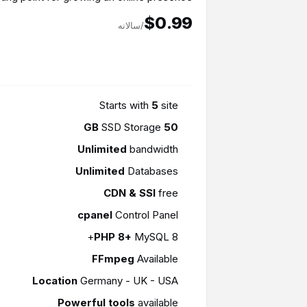
$0.99
/سالانه
Starts with
5
site
SSD Storage
50 GB
Unlimited
bandwidth
Unlimited
Databases
CDN & SSl
free
cpanel
Control Panel
PHP 8+
MySQL 8+
FFmpeg
Available
Location
Germany - UK - USA
Powerful tools
available