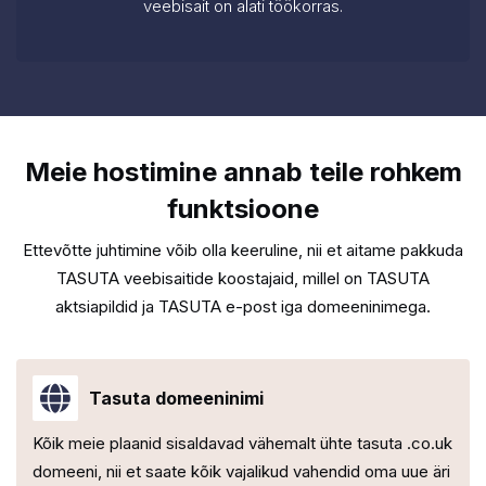
veebisait on alati töökorras.
Meie hostimine annab teile rohkem
funktsioone
Ettevõtte juhtimine võib olla keeruline, nii et aitame pakkuda
TASUTA veebisaitide koostajaid, millel on
TASUTA
aktsiapildid ja TASUTA e-post iga domeeninimega.
Tasuta domeeninimi
Kõik meie plaanid sisaldavad vähemalt ühte tasuta .co.uk
domeeni, nii et saate kõik vajalikud vahendid oma uue äri