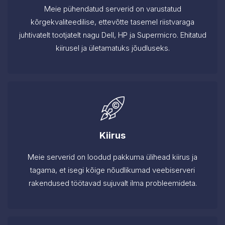
Meie pühendatud serverid on varustatud
kõrgekvaliteedilise, ettevõtte tasemel riistvaraga
juhtivatelt tootjatelt nagu Dell, HP ja Supermicro. Ehitatud
kiirusel ja ületamatuks jõudluseks.
Kiirus
Meie serverid on loodud pakkuma ülihead kiirus ja
tagama, et isegi kõige nõudlikumad veebiserveri
rakendused töötavad sujuvalt ilma probleemideta.