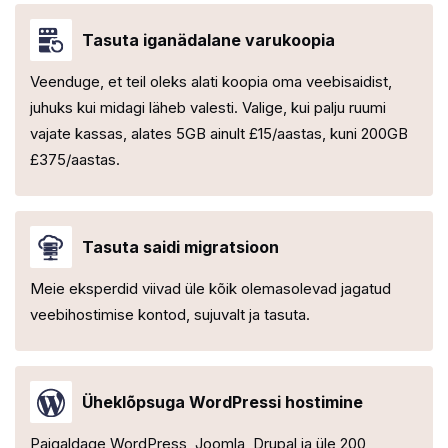
Tasuta iganädalane varukoopia
Veenduge, et teil oleks alati koopia oma veebisaidist,
juhuks kui midagi läheb valesti. Valige, kui palju ruumi
vajate kassas, alates 5GB ainult £15/aastas, kuni 200GB
£375/aastas.
Tasuta saidi migratsioon
Meie eksperdid viivad üle kõik olemasolevad jagatud
veebihostimise kontod, sujuvalt ja tasuta.
Üheklõpsuga WordPressi hostimine
Paigaldage WordPress, Joomla, Drupal ja üle 200