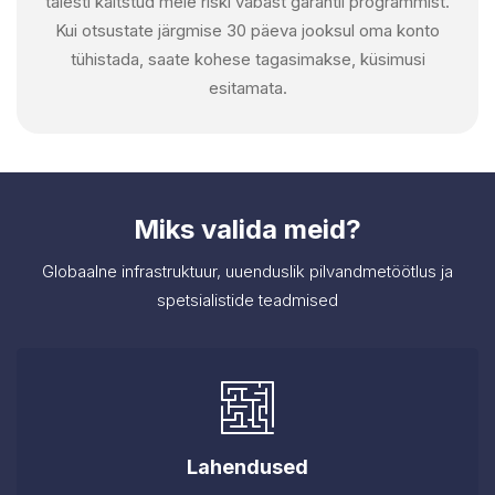
täiesti kaitstud meie riski vabast garantii programmist.
Kui otsustate järgmise 30 päeva jooksul oma konto
tühistada, saate kohese tagasimakse, küsimusi
esitamata.
Miks valida meid?
Globaalne infrastruktuur, uuenduslik pilvandmetöötlus ja
spetsialistide teadmised
Lahendused