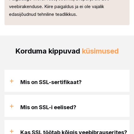
veebirakenduse. Kiire paigaldus ja ei ole vajalik
edasijõudnud tehniline teadlikkus.
Korduma kippuvad
küsimused
Mis on SSL-sertifikaat?
Mis on SSL-i eelised?
Kas SSL töötab kõigis veebibrauserites?