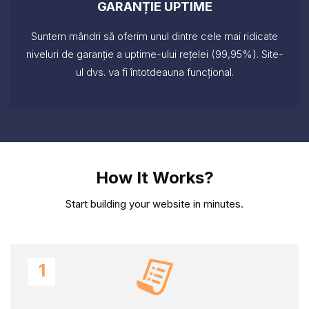
GARANȚIE UPTIME
Suntem mândri să oferim unul dintre cele mai ridicate
niveluri de garanție a uptime-ului rețelei (99,95%). Site-
ul dvs. va fi întotdeauna funcțional.
How It Works?
Start building your website in minutes.
1