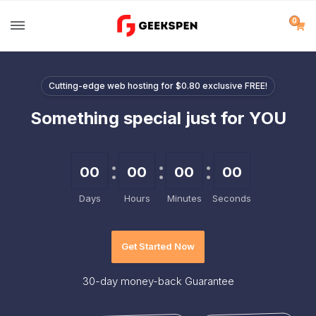
0
Cutting-edge web hosting for $0.80 exclusive FREE!
Something special just for YOU
00
00
00
00
Days
Hours
Minutes
Seconds
Get Started Now
30-day
money-back Guarantee